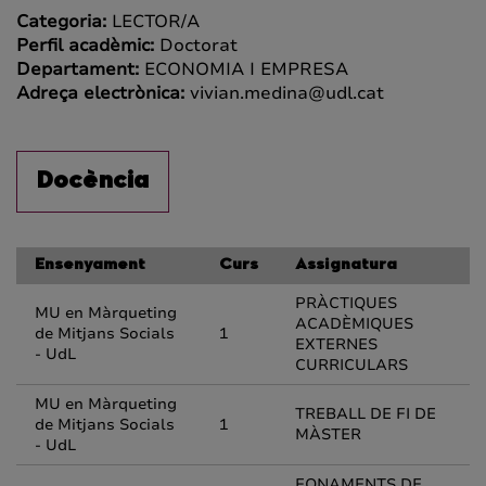
Categoria:
LECTOR/A
Perfil acadèmic:
Doctorat
Departament:
ECONOMIA I EMPRESA
Adreça electrònica:
vivian.medina@udl.cat
Docència
Ensenyament
Curs
Assignatura
PRÀCTIQUES
MU en Màrqueting
ACADÈMIQUES
de Mitjans Socials
1
EXTERNES
- UdL
CURRICULARS
MU en Màrqueting
TREBALL DE FI DE
de Mitjans Socials
1
MÀSTER
- UdL
FONAMENTS DE