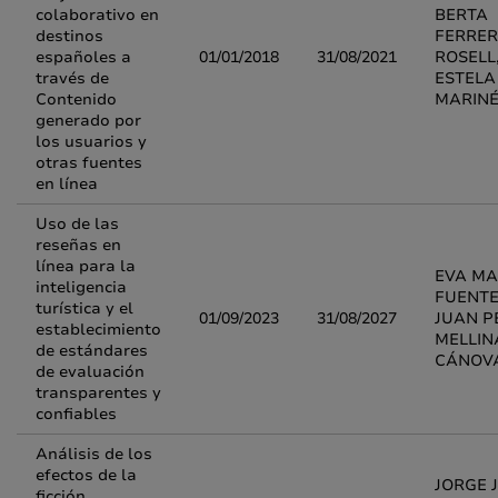
colaborativo en
BERTA
destinos
FERRER
españoles a
01/01/2018
31/08/2021
ROSELL
través de
ESTELA
Contenido
MARINÉ
generado por
los usuarios y
otras fuentes
en línea
Uso de las
reseñas en
línea para la
EVA MA
inteligencia
FUENTE
turística y el
01/09/2023
31/08/2027
JUAN P
establecimiento
MELLIN
de estándares
CÁNOV
de evaluación
transparentes y
confiables
Análisis de los
efectos de la
JORGE 
ficción