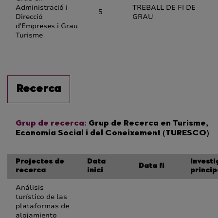
Administració i
TREBALL DE FI DE
5
Direcció
GRAU
d'Empreses i Grau
Turisme
Recerca
Grup de recerca:
Grup de Recerca en Turisme,
Economia Social i del Coneixement (TURESCO)
Projectes de
Data
Invest
Data fi
recerca
inici
princip
Análisis
turístico de las
plataformas de
alojamiento