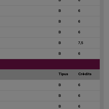
B
6
B
6
B
6
B
6
B
7,5
B
6
Tipus
Crèdits
B
6
B
6
B
6