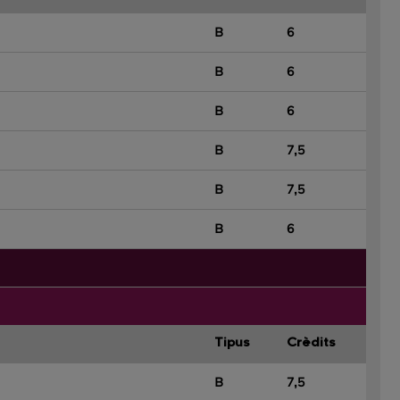
B
6
B
6
B
6
B
7,5
B
7,5
B
6
Tipus
Crèdits
B
7,5