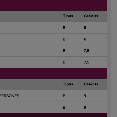
Tipus
Crèdits
B
6
B
6
B
7,5
B
7,5
Tipus
Crèdits
 PERSONES
B
9
B
9