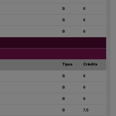
B
6
B
6
B
6
Tipus
Crèdits
B
6
B
6
B
6
B
7,5