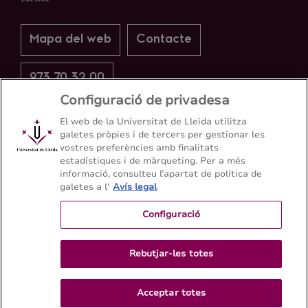
Mapa del web
Contacte
973 70 32 00
Configuració de privadesa
El web de la Universitat de Lleida utilitza
galetes pròpies i de tercers per gestionar les
vostres preferències amb finalitats
estadístiques i de màrqueting. Per a més
informació, consulteu l’apartat de política de
galetes a l'
Avís legal
Configuració
Rebutjar-les totes
Acceptar totes