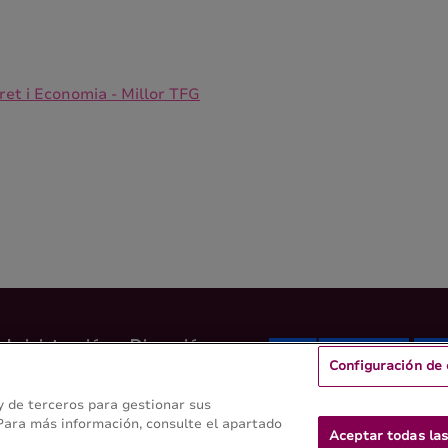
ret i Economia - Millor TFG
dministración y Dirección
Configuración de 
leida
 y de terceros para gestionar sus
 Para más información, consulte el apartado
Aceptar todas las