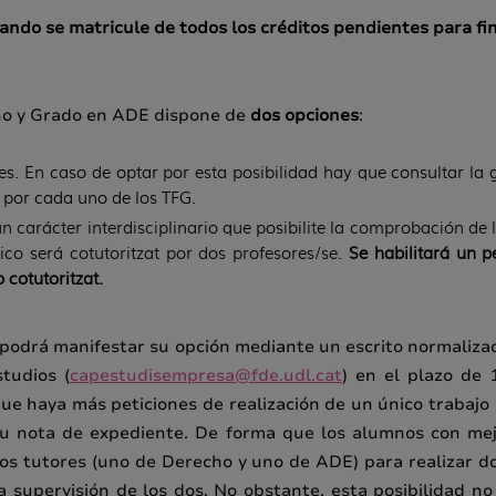
do se matricule de todos los créditos pendientes para final
cho y Grado en ADE dispone de
dos opciones
:
nes. En caso de optar por esta posibilidad hay que consultar l
 por cada uno de los TFG.
n carácter interdisciplinario que posibilite la comprobación de 
nico será cotutoritzat por dos profesores/se.
Se habilitará un 
 cotutoritzat.
 podrá manifestar su opción mediante un escrito normaliza
studios (
capestudisempresa@fde.udl.cat
) en el plazo de 
e haya más peticiones de realización de un único trabajo 
su nota de expediente. De forma que los alumnos con mej
dos tutores (uno de Derecho y uno de ADE) para realizar d
 supervisión de los dos. No obstante, esta posibilidad no 