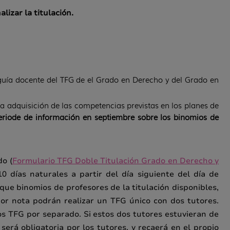
izar la titulación.
a guía docente del TFG de el Grado en Derecho y del Grado en
la adquisición de las competencias previstas en los planes de
periode de información en septiembre sobre los binomios de
do (
Formulario TFG Doble Titulación Grado en Derecho y
10 días naturales a partir del día siguiente del día de
que binomios de profesores de la titulación disponibles,
or nota podrán realizar un TFG único con dos tutores.
os TFG por separado. Si estos dos tutores estuvieran de
será obligatoria por los tutores, y recaerá en el propio